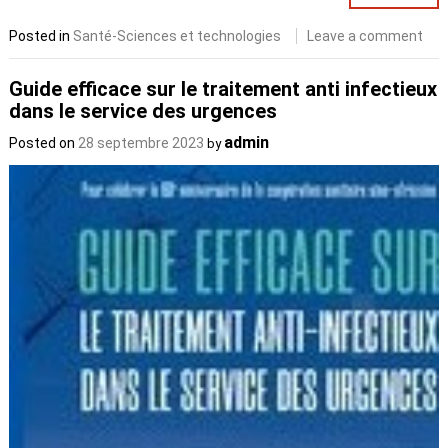
Posted in
Santé-Sciences et technologies
Leave a comment
Guide efficace sur le traitement anti infectieux
dans le service des urgences
admin
Posted on
28 septembre 2023
by