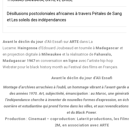
Désillusions postcoloniales africaines à travers Pétales de Sang
et Les soleils des indépendances
Avant le déclin du jour
d’Ali Essafi sur
ARTE
dans La
Lucarne.
Haingosoa
d’Edouard Joubeaud en tournée à
Madagascar
et
en projection digitale à
Milwaukee
et la réalisatrice de
Fahavalo,
Madagascar 1947
en conversation
en ligne
avec l’artiste hip-hop
Webster pour le black history month au Festival des films en Français.
A
vant le déclin du jour
d’Ali Essafi
Montage d’archives arrachées à l’oubli, un hommage vibrant à l’avant-garde 
des années 1970. Art, subjectivité, émancipation : au Maroc, une générat
l’indépendance cherche à inventer de nouvelles formes d’expression, en écho
ouvrière et estudiantine qui prend forme dans les villes, et aux revendicatio
et du Black Power.
Production : Cinemaat – coproduction: Laterit productions, les Fil
2M, en association avec ARTE