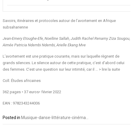
Savoirs, itinéraires et protocoles autour de l’avortement en Afrique
subsaharienne
Jean-Emery Etoughe-Efe, Noelline Sallah, Judith Rachel Renamy Ziza Sougou,
Aimée Patricia Ndembi Ndembi, Arielle Ekang Mve
L’avortement est une pratique courante, mais sur laquelle règnent de
grands silences. Le silence autour de cette pratique, c’est d’abord celui
des femmes. C’est une question sur leur intimité, car il … >
lire la suite
Coll. Études africaines
362 pages • 37 euros• février 2022
EAN : 9782343244006
Posted in
Musique-danse-littérature-cinéma...