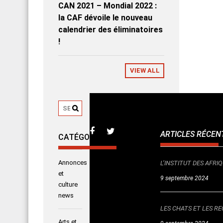
CAN 2021 – Mondial 2022 :
la CAF dévoile le nouveau
calendrier des éliminatoires
!
VIEW ALL
ARTICLES RÉCEN
CATÉGORIES
Annonces
L’INSTITUT DES AFR
et
9 septembre 2024
culture
news
LES CHATS ET LES RE
Arts et