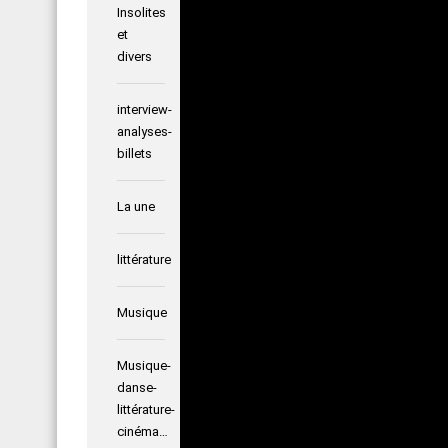
Insolites
et
divers
interview-
analyses-
billets
La une
littérature
Musique
Musique-
danse-
littérature-
cinéma…