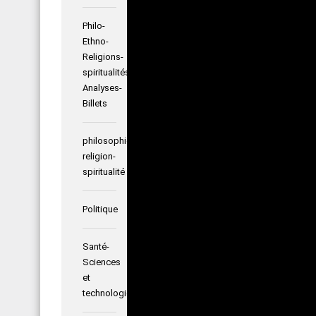
Philo-
Ethno-
Religions-
spiritualités-
Analyses-
Billets
philosophie-
religion-
spiritualité
Politique
Santé-
Sciences
et
technologies