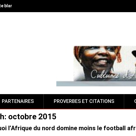
te blanche à la Fabrique de Suza, lieu alternatif camerounais
PARTENAIRES
PROVERBES ET CITATIONS
h:
octobre 2015
oi l’Afrique du nord domine moins le football afr