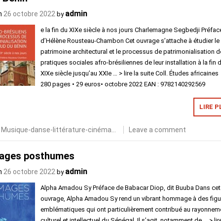
admin
n
26 octobre 2022
by
e la fin du XIXe siècle à nos jours Charlemagne Segbedji Préfac
d’Hélène Rousteau-Chambon Cet ouvrage s’attache à étudier le
patrimoine architectural et le processus de patrimonialisation 
pratiques sociales afro-brésiliennes de leur installation à la fin 
XIXe siècle jusqu’au XXIe … > lire la suite Coll. Études africaines
280 pages • 29 euros• octobre 2022 EAN : 9782140292569
LIRE P
n
Musique-danse-littérature-cinéma...
Leave a comment
ges posthumes
admin
n
26 octobre 2022
by
Alpha Amadou Sy Préface de Babacar Diop, dit Buuba Dans cet
ouvrage, Alpha Amadou Sy rend un vibrant hommage à des figu
emblématiques qui ont particulièrement contribué au rayonnem
culturel et intellectuel du Sénégal. Il s’agit, notamment de … > lir