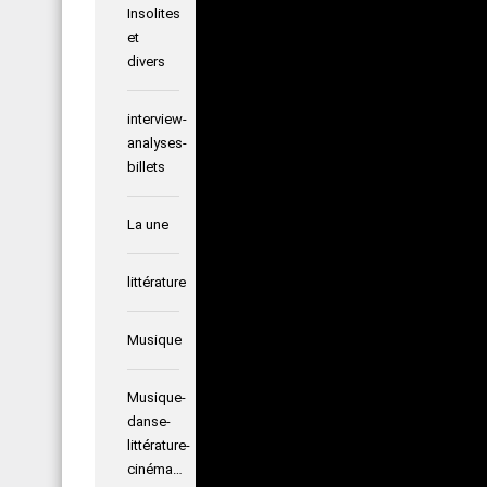
Insolites
et
Posted i
divers
Histoi
interview-
analyses-
Posted o
billets
La une
littérature
Musique
Musique-
Posted i
danse-
littérature-
Impact
cinéma…