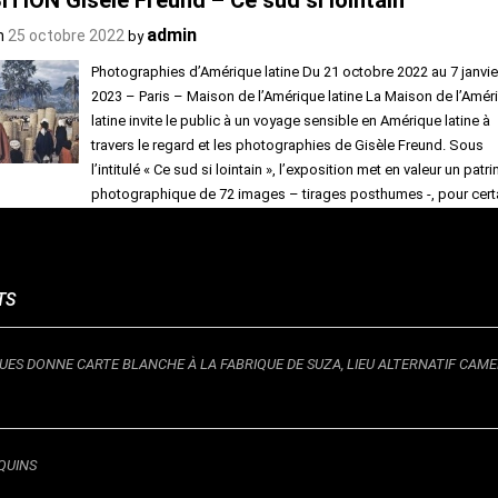
admin
n
25 octobre 2022
by
Photographies d’Amérique latine Du 21 octobre 2022 au 7 janvie
2023 – Paris – Maison de l’Amérique latine La Maison de l’Amér
latine invite le public à un voyage sensible en Amérique latine à
travers le regard et les photographies de Gisèle Freund. Sous
l’intitulé « Ce sud si lointain », l’exposition met en valeur un patr
photographique de 72 images – tirages posthumes -, pour cert
inédites, réparties entre portraits de personnalités culturelles
(majoritairement), puis paysages, scènes…
LIRE P
TS
n
Annonces et culture news
Leave a comment
IQUES DONNE CARTE BLANCHE À LA FABRIQUE DE SUZA, LIEU ALTERNATIF CAM
Kanté
admin
n
25 octobre 2022
by
QUINS
Hommage au griot électrique – Le maître de la kora Alpha Oum