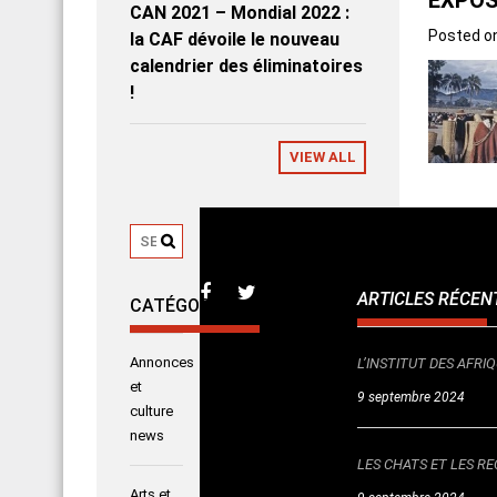
CAN 2021 – Mondial 2022 :
Posted o
la CAF dévoile le nouveau
calendrier des éliminatoires
!
VIEW ALL
ARTICLES RÉCEN
CATÉGORIES
Posted i
Annonces
L’INSTITUT DES AFR
et
9 septembre 2024
Mory 
culture
news
Posted o
LES CHATS ET LES RE
Arts et