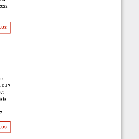
 2022
LUS
ie
t DJ ?
eut
à la
-
37
LUS