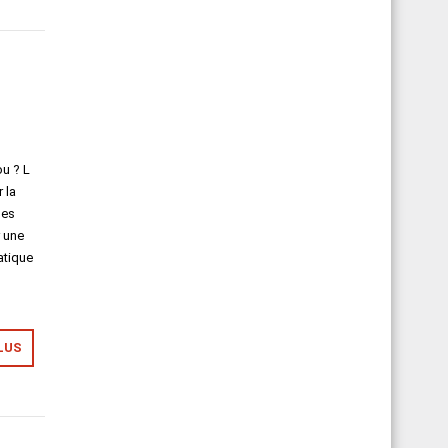
n
u ? L​
 la
des
r une
atique
LUS