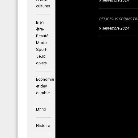
9 septembre 2024
cultures
RELIGIOUS SPRINGTIM
Bien
9 septembre 2024
être-
Beauté-
Mode-
Sport-
Jeux
Posted i
divers
Histoi
Economie
Posted o
et dev
durable
Ethno
Histoire