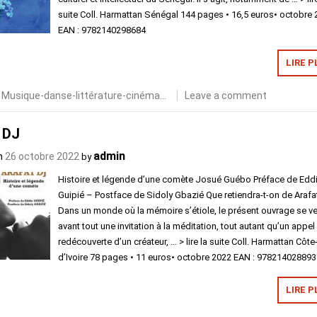
suite Coll. Harmattan Sénégal 144 pages • 16,5 euros• octobre
EAN : 9782140298684
LIRE P
n
Musique-danse-littérature-cinéma...
Leave a comment
 DJ
admin
n
26 octobre 2022
by
Histoire et légende d’une comète Josué Guébo Préface de Edd
Guipié – Postface de Sidoly Gbazié Que retiendra-t-on de Arafa
Dans un monde où la mémoire s’étiole, le présent ouvrage se v
avant tout une invitation à la méditation, tout autant qu’un appel 
redécouverte d’un créateur, … > lire la suite Coll. Harmattan Côte
d’Ivoire 78 pages • 11 euros• octobre 2022 EAN : 97821402889
LIRE P