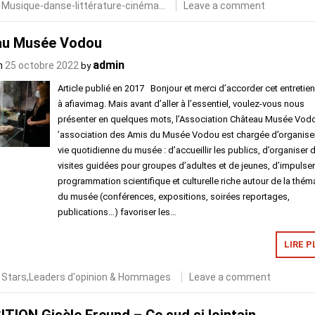
n
Musique-danse-littérature-cinéma...
Leave a comment
au Musée Vodou
admin
n
25 octobre 2022
by
Article publié en 2017 Bonjour et merci d’accorder cet entretie
à afiavimag. Mais avant d’aller à l’essentiel, voulez-vous nous
présenter en quelques mots, l’Association Château Musée Vodo
’association des Amis du Musée Vodou est chargée d’organiser
vie quotidienne​ du musée : d’accueillir les publics, d’organiser 
visites guidées pour groupes d’adultes et de jeunes, d’impulse
programmation scientifique et culturelle riche autour de la thém
du musée (conférences, expositions, soirées reportages,
publications…) favoriser les…
LIRE P
n
Stars,Leaders d'opinion & Hommages
Leave a comment
TION Gisèle Freund – Ce sud si lointain