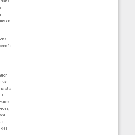
n dans
s
n
ins en
éens
 pensée
ation
a vie
ns et à
 la
avures
orces,
ant
oir
e des