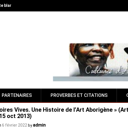
te blanche à la Fabrique de Suza, lieu alternatif camerounais
PARTENAIRES
PROVERBES ET CITATIONS
ires Vives. Une Histoire de l’Art Aborigène » (Art
 15 oct 2013)
admin
n
6 février 2022
by