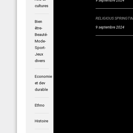
9 septembre 2024
montrées a
cultures
en perspec
RELIGIOUS SPRINGTIM
II- Forme
Bien
9 septembre 2024
être-
La deuxièm
Beauté-
transformat
Mode-
modernité, 
Sport-
Jeux
Empreint
divers
Cette sec
anciennes 
Economie
circulent s
et dev
des sens d
durable
dynamisme
Croisemen
Ethno
La derniè
Histoire
objets trad
intercultu