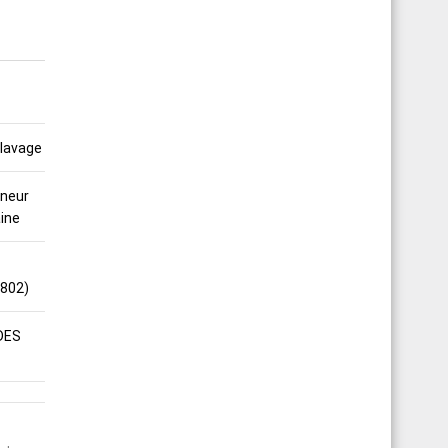
clavage
nneur
ine
1802)
DES