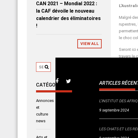
CAN 2021 – Mondial 2022 :
L’Australi
la CAF dévoile le nouveau
Malgré des 
calendrier des éliminatoires
rupestres,
!
permettent
le choc col
VIEW ALL
Seront ici 
travers le 
ou documen
vidéo du P
réalisatio
ARTICLES RÉCEN
CATÉGORIES
Contact c
Ici, le par
Annonces
L’INSTITUT DES AFR
les différ
et
9 septembre 2024
leurs aspe
culture
comme l’ab
news
aborigènes
LES CHATS ET LES RE
peintures 
Arts et