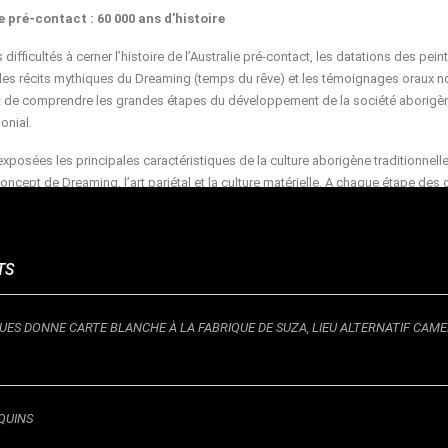
e pré-contact : 60 000 ans d’histoire
difficultés à cerner l’histoire de l’Australie pré-contact, les datations des pein
 les récits mythiques du Dreaming (temps du rêve) et les témoignages oraux 
 de comprendre les grandes étapes du développement de la société aborigè
onial.
exposées les principales caractéristiques de la culture aborigène traditionnelle
concept de Dreaming, l’art pariétal et la culture matérielle. A chaque étape des
ts anciens seront confrontés à leur réinterprétation contemporaine. Une insta
athway Project, coréalisée par quatre anciens Ngarinyin, permettra de découvri
n récente d’une peinture sacrée « Gwion-Gwion » sur roche.
TS
olonial : résistance et adaptation
cours s’attachera à détailler les grandes étapes de l’histoire coloniale australien
IQUES DONNE CARTE BLANCHE À LA FABRIQUE DE SUZA, LIEU ALTERNATIF CAM
entes stratégies autochtones de résistance et d’adaptation à la colonisation, 
cts artistiques. L’art contemporain aborigène dans sa grande diversité est con
outissement de cette réponse culturelle à la colonisation. Des objets et œuv
 du 19èmes siècle exposés à l’exposition universelle de Paris en 1867, les pr
QUINS
sur écorce et plusieurs peintures acryliques de Papunya des années 1970 sero