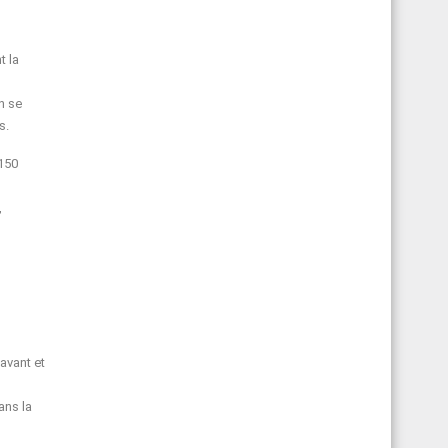
t la
n se
s.
 150
,
 avant et
ans la