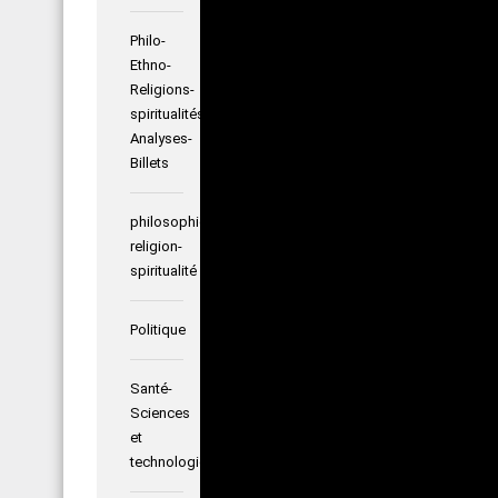
Philo-
Ethno-
Religions-
spiritualités-
Analyses-
Billets
philosophie-
religion-
spiritualité
Politique
Santé-
Sciences
et
technologies