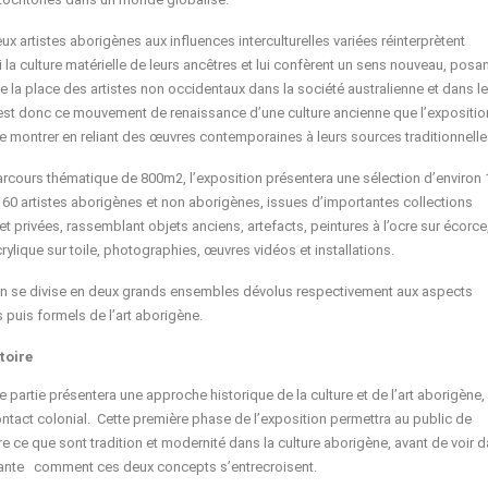
x artistes aborigènes aux influences interculturelles variées réinterprètent
 la culture matérielle de leurs ancêtres et lui confèrent un sens nouveau, posan
e la place des artistes non occidentaux dans la société australienne et dans le
st donc ce mouvement de renaissance d’une culture ancienne que l’expositio
 montrer en reliant des œuvres contemporaines à leurs sources traditionnelle
rcours thématique de 800m2, l’exposition présentera une sélection d’environ
60 artistes aborigènes et non aborigènes, issues d’importantes collections
t privées, rassemblant objets anciens, artefacts, peintures à l’ocre sur écorce
rylique sur toile, photographies, œuvres vidéos et installations.
on se divise en deux grands ensembles dévolus respectivement aux aspects
 puis formels de l’art aborigène.
toire
 partie présentera une approche historique de la culture et de l’art aborigène,
ontact colonial. Cette première phase de l’exposition permettra au public de
 ce que sont tradition et modernité dans la culture aborigène, avant de voir d
vante comment ces deux concepts s’entrecroisent.