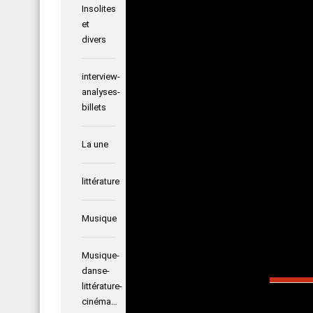
qu’ils rés
Insolites
occidental
et
contribuer
divers
confrontées
interview-
C’est donc
analyses-
Paul Mat
billets
Commissair
La une
littérature
Posted i
Musique
Musique-
LEAVE 
danse-
littérature-
cinéma…