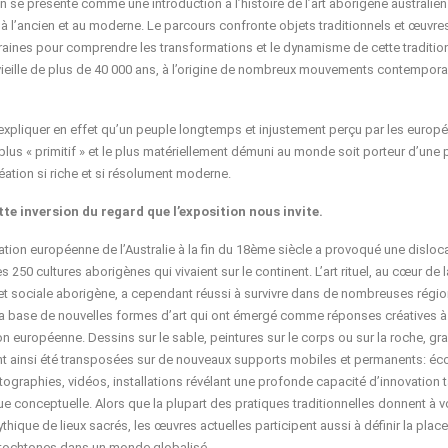
on se présente comme une introduction à l’histoire de l’art aborigène australie
n à l’ancien et au moderne. Le parcours confronte objets traditionnels et œuvre
ines pour comprendre les transformations et le dynamisme de cette traditio
 vieille de plus de 40 000 ans, à l’origine de nombreux mouvements contempora
pliquer en effet qu’un peuple longtemps et injustement perçu par les europ
lus « primitif » et le plus matériellement démuni au monde soit porteur d’une
éation si riche et si résolument moderne.
tte inversion du regard que l’exposition nous invite.
ation européenne de l’Australie à la fin du 18ème siècle a provoqué une disloc
es 250 cultures aborigènes qui vivaient sur le continent. L’art rituel, au cœur de l
 et sociale aborigène, a cependant réussi à survivre dans de nombreuses régio
la base de nouvelles formes d’art qui ont émergé comme réponses créatives à
on européenne. Dessins sur le sable, peintures sur le corps ou sur la roche, gr
nt ainsi été transposées sur de nouveaux supports mobiles et permanents: éc
otographies, vidéos, installations révélant une profonde capacité d’innovation t
ue conceptuelle. Alors que la plupart des pratiques traditionnelles donnent à v
ythique de lieux sacrés, les œuvres actuelles participent aussi à définir la plac
utochtones dans un monde globalisé.