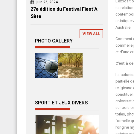
L’expositi
juin 26, 2024
sa relatio
27e édition du Festival Fiest’A
contempora
Sète
artistique
Australie.
VIEW ALL
Comment ex
PHOTO GALLERY
comme le p
et d’une cr
C’est à ce
La colonis
partielle d
religieuse
constitué 
colonisati
SPORT ET JEUX DIVERS
sur bois o
toiles, ph
formelle q
l’origine m
artistes a