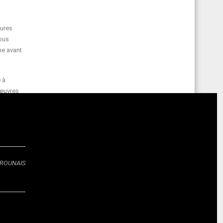
tures
nous
ne avant
 à
 œuvres
llation
r la
ne et
EROUNAIS
dans
sidéré
res
emières
nt