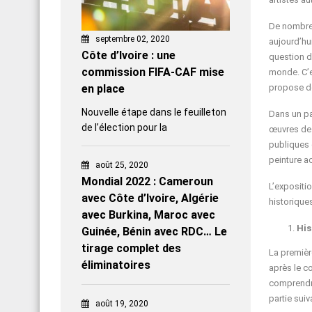
De nombreu
septembre 02, 2020
aujourd’hui
Côte d’Ivoire : une
question d
commission FIFA-CAF mise
monde. C’e
en place
propose de
Nouvelle étape dans le feuilleton
Dans un pa
de l’élection pour la
œuvres de 
publiques e
peinture ac
août 25, 2020
Mondial 2022 : Cameroun
L’expositi
avec Côte d’Ivoire, Algérie
historiques
avec Burkina, Maroc avec
His
Guinée, Bénin avec RDC… Le
tirage complet des
La première
éliminatoires
après le c
comprendre
partie sui
août 19, 2020